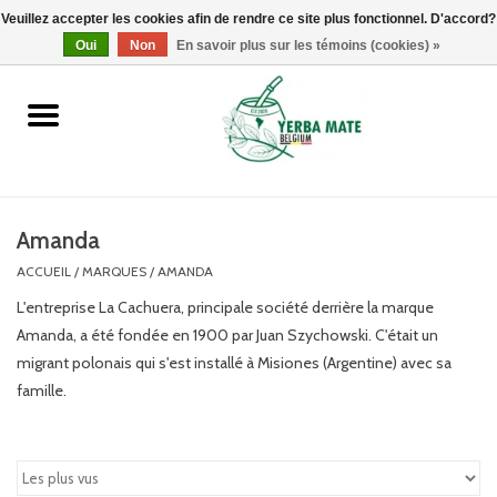
Veuillez accepter les cookies afin de rendre ce site plus fonctionnel. D'accord?
0 Articles - €0,00
Oui
Non
En savoir plus sur les témoins (cookies) »
Accueil
Promotions
Produits
Amanda
ACCUEIL
/
MARQUES
/
AMANDA
Info
L'entreprise La Cachuera, principale société derrière la marque
Amanda, a été fondée en 1900 par Juan Szychowski. C'était un
Marques
migrant polonais qui s'est installé à Misiones (Argentine) avec sa
famille.