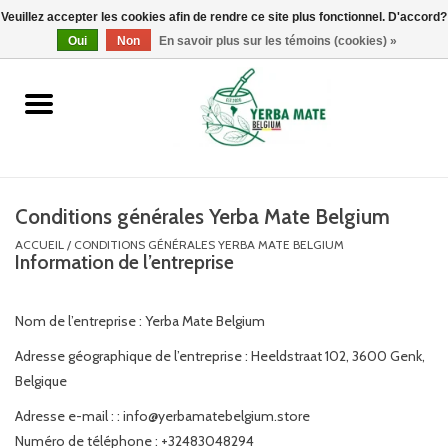
Veuillez accepter les cookies afin de rendre ce site plus fonctionnel. D'accord?
0 Articles - €0,00
Oui
Non
En savoir plus sur les témoins (cookies) »
Accueil
Promotions
Produits
Conditions générales Yerba Mate Belgium
ACCUEIL
/
CONDITIONS GÉNÉRALES YERBA MATE BELGIUM
Information de l’entreprise
Info
Marques
Nom de l’entreprise : Yerba Mate Belgium
Adresse géographique de l’entreprise : Heeldstraat 102, 3600 Genk,
Belgique
Adresse e-mail : :
info@yerbamatebelgium.store
Numéro de téléphone : +32483048294