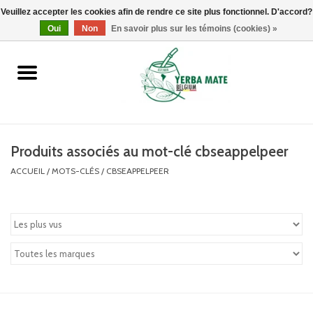
Veuillez accepter les cookies afin de rendre ce site plus fonctionnel. D'accord?
0 Articles - €0,00
Oui
Non
En savoir plus sur les témoins (cookies) »
Accueil
Promotions
Produits
Produits associés au mot-clé cbseappelpeer
ACCUEIL
/
MOTS-CLÉS
/
CBSEAPPELPEER
Info
Marques