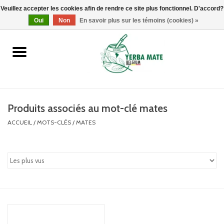
Veuillez accepter les cookies afin de rendre ce site plus fonctionnel. D'accord?
0 Articles - €0,00
Oui
Non
En savoir plus sur les témoins (cookies) »
Accueil
Promotions
Produits
Produits associés au mot-clé mates
ACCUEIL
/
MOTS-CLÉS
/
MATES
Info
Marques