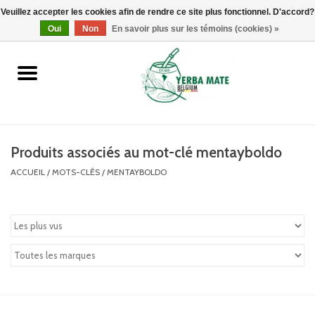
Veuillez accepter les cookies afin de rendre ce site plus fonctionnel. D'accord?
0 Articles - €0,00
Oui
Non
En savoir plus sur les témoins (cookies) »
Accueil
Promotions
Produits
Produits associés au mot-clé mentayboldo
ACCUEIL
/
MOTS-CLÉS
/
MENTAYBOLDO
Info
Marques