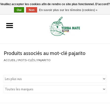
Veuillez accepter les cookies afin de rendre ce site plus fonctionnel. D'accord?
0 Articles - €0,00
Oui
Non
En savoir plus sur les témoins (cookies) »
Accueil
Promotions
Produits
Produits associés au mot-clé pajarito
ACCUEIL
/
MOTS-CLÉS
/
PAJARITO
Info
Marques