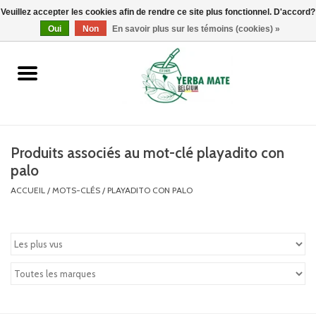
Veuillez accepter les cookies afin de rendre ce site plus fonctionnel. D'accord?
0 Articles - €0,00
Oui
Non
En savoir plus sur les témoins (cookies) »
Accueil
Promotions
Produits
Produits associés au mot-clé playadito con
palo
Info
ACCUEIL
/
MOTS-CLÉS
/
PLAYADITO CON PALO
Marques