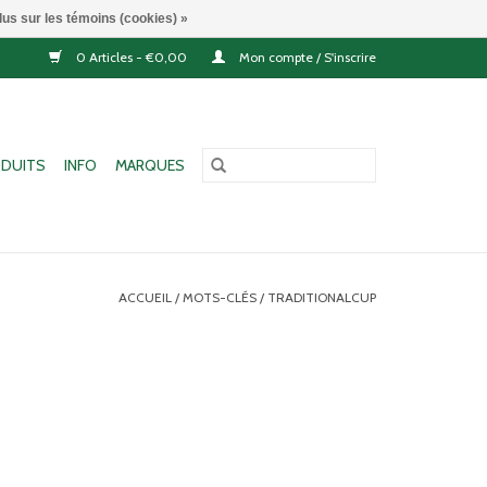
lus sur les témoins (cookies) »
0 Articles - €0,00
Mon compte / S'inscrire
DUITS
INFO
MARQUES
ACCUEIL
/
MOTS-CLÉS
/
TRADITIONALCUP