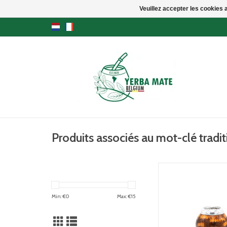
Veuillez accepter les cookies 
Produits associés au mot-clé tradi
Calabaza traditionelle
pour boire du yerb
utilisant une bombilla
Min: €
0
Max: €
15
Pantera : beige/marro
en métal
AJOUTER AU PA