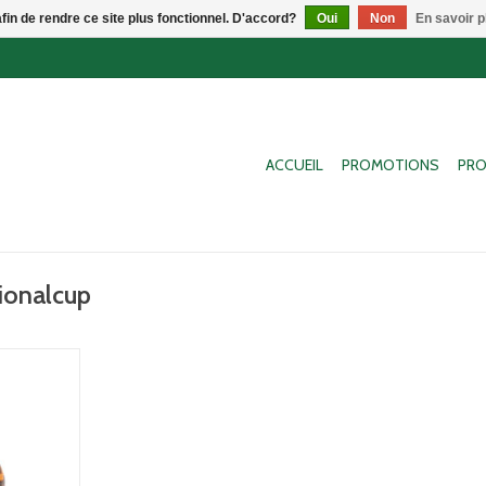
afin de rendre ce site plus fonctionnel. D'accord?
Oui
Non
En savoir p
ACCUEIL
PROMOTIONS
PRO
tionalcup
 et typique
a mate en
. - Calabaza
n avec bord
NIER