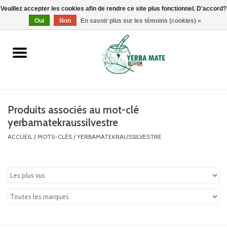
Veuillez accepter les cookies afin de rendre ce site plus fonctionnel. D'accord?
0 Articles - €0,00
Oui
Non
En savoir plus sur les témoins (cookies) »
Accueil
Promotions
Produits
Produits associés au mot-clé
yerbamatekraussilvestre
Info
ACCUEIL
/
MOTS-CLÉS
/
YERBAMATEKRAUSSILVESTRE
Marques