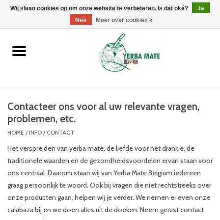
Wij slaan cookies op om onze website te verbeteren. Is dat oké?
0 Artikelen - €0,00
Ja
Nee
Meer over cookies »
Home
Promoties
Producten
Contacteer ons voor al uw relevante vragen,
problemen, etc.
Info
HOME
/
INFO
/
CONTACT
Het verspreiden van yerba mate, de liefde voor het drankje, de
Merken
traditionele waarden en de gezondheidsvoordelen ervan staan voor
ons centraal. Daarom staan wij van Yerba Mate Belgium iedereen
graag persoonlijk te woord. Ook bij vragen die niet rechtstreeks over
onze producten gaan, helpen wij je verder. We nemen er even onze
calabaza bij en we doen alles uit de doeken. Neem gerust contact