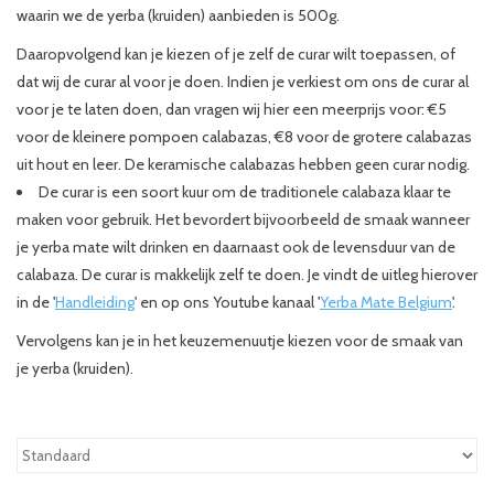
waarin we de yerba (kruiden) aanbieden is 500g.
Daaropvolgend kan je kiezen of je zelf de curar wilt toepassen, of
dat wij de curar al voor je doen. Indien je verkiest om ons de curar al
voor je te laten doen, dan vragen wij hier een meerprijs voor: €5
voor de kleinere pompoen calabazas, €8 voor de grotere calabazas
uit hout en leer. De keramische calabazas hebben geen curar nodig.
De curar is een soort kuur om de traditionele calabaza klaar te
maken voor gebruik. Het bevordert bijvoorbeeld de smaak wanneer
je yerba mate wilt drinken en daarnaast ook de levensduur van de
calabaza. De curar is makkelijk zelf te doen. Je vindt de uitleg hierover
in de '
Handleiding
' en op ons Youtube kanaal '
Yerba Mate Belgium
'.
Vervolgens kan je in het keuzemenuutje kiezen voor de smaak van
je yerba (kruiden).