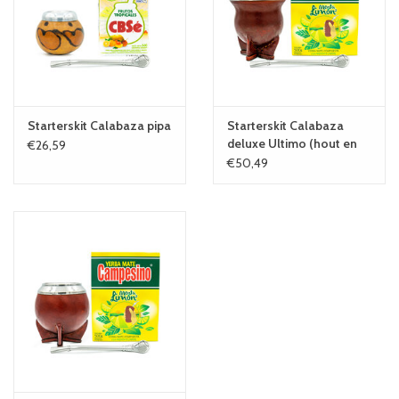
Starterskit Calabaza pipa
Starterskit Calabaza
deluxe Ultimo (hout en
€26,59
leer)
€50,49