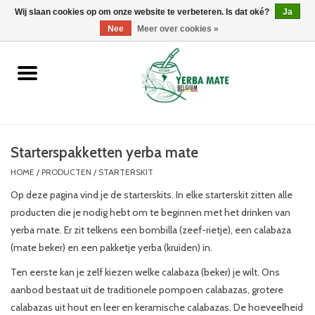
Wij slaan cookies op om onze website te verbeteren. Is dat oké?
0 Artikelen - €0,00
Ja
Nee
Meer over cookies »
Home
Promoties
Producten
Starterspakketten yerba mate
HOME
/
PRODUCTEN
/
STARTERSKIT
Info
Op deze pagina vind je de starterskits. In elke starterskit zitten alle
producten die je nodig hebt om te beginnen met het drinken van
Merken
yerba mate. Er zit telkens een bombilla (zeef-rietje), een calabaza
(mate beker) en een pakketje yerba (kruiden) in.
Ten eerste kan je zelf kiezen welke calabaza (beker) je wilt. Ons
aanbod bestaat uit de traditionele pompoen calabazas, grotere
calabazas uit hout en leer en keramische calabazas. De hoeveelheid