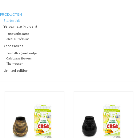
PRODUCTEN
Starterskit
Yerba mate (kruiden)
Pure yerba mate
Met Fruit of Munt
Accessoires
Bombillas (zeef-rietje)
Calabazas (bekers)
Thermossen
Limited edition