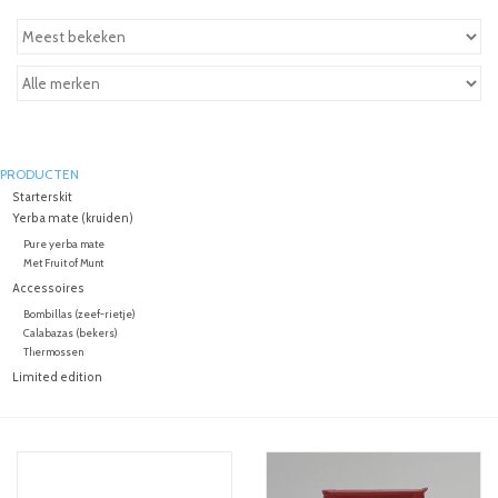
PRODUCTEN
Starterskit
Yerba mate (kruiden)
Pure yerba mate
Met Fruit of Munt
Accessoires
Bombillas (zeef-rietje)
Calabazas (bekers)
Thermossen
Limited edition