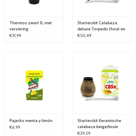
Thermos zwart 1L met
Starterskit Calabaza
versiering
deluxe Torpedo (hout en
leer)
€31,99
€50,49
Pajarito menta y limón
Starterskit Keramische
calabaza beige/bruin
€6,99
€29,59