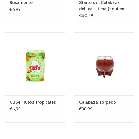
Rosamonte
Starterskit Calabaza
deluxe Ultimo (hout en
€6,99
leer)
€50,49
CBSé Frutos Tropicales
Calabaza Torpedo
€6,99
€38,99