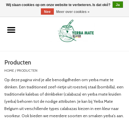
Wij slaan cookies op om onze website te verbeteren. Is dat oké?
0 Artikelen - €0,00
Ja
Nee
Meer over cookies »
Home
Promoties
Producten
Producten
HOME
/
PRODUCTEN
Info
Op deze pagina vind je alle benodigdheden om yerba mate te
drinken. Een traditioneel zeef-rietje uit roestvrij staal (bombilla), een
Merken
traditionele kalebas of drinkbeker (calabaza) en yerba mate kruiden
(yerba) behoren tot de nodige attributen. Je kan bij Yerba Mate
Belgium uit verschillende types calabazas kiezen in een kleur naar
voorkeur. Ook bieden we meerdere soorten en smaken yerba's aan.