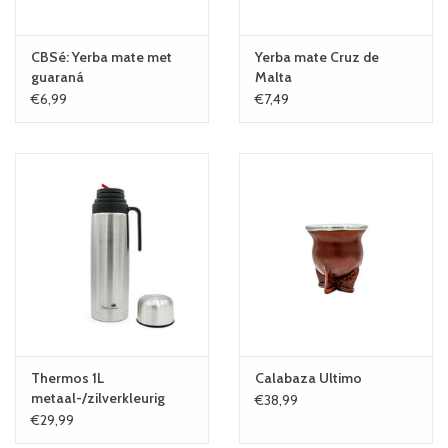
CBSé: Yerba mate met
Yerba mate Cruz de
guaraná
Malta
€6,99
€7,49
Thermos 1L
Calabaza Ultimo
metaal-/zilverkleurig
€38,99
€29,99