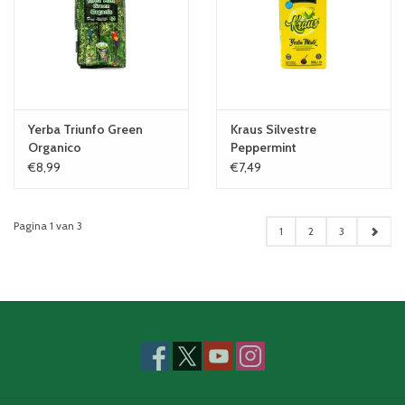
Yerba Triunfo Green
Kraus Silvestre
Organico
Peppermint
€8,99
€7,49
Pagina 1 van 3
1
2
3