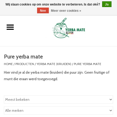
Wij slaan cookies op om onze website te verbeteren. Is dat oké?
0 Artikelen - €0,00
Ja
Nee
Meer over cookies »
Home
Promoties
Producten
Pure yerba mate
HOME
/
PRODUCTEN
/
YERBA MATE (KRUIDEN)
/
PURE YERBA MATE
Info
Hier vind je al de yerba mate (kruiden) die puur zijn. Geen fruitige of
munt die eraan werd toegevoegd.
Merken