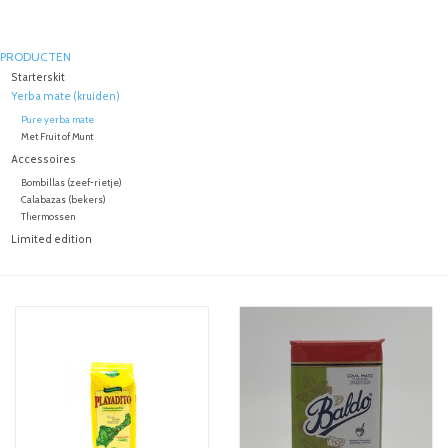
PRODUCTEN
Starterskit
Yerba mate (kruiden)
Pure yerba mate
Met Fruit of Munt
Accessoires
Bombillas (zeef-rietje)
Calabazas (bekers)
Thermossen
Limited edition