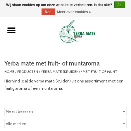
Wij slaan cookies op om onze website te verbeteren. Is dat oké?
0 Artikelen - €0,00
Ja
Nee
Meer over cookies »
Home
Promoties
Producten
Yerba mate met fruit- of muntaroma
HOME
/
PRODUCTEN
/
YERBA MATE (KRUIDEN)
/
MET FRUIT OF MUNT
Info
Hier vind je al de yerba mate (kruiden) uit ons assortiment met een
fruitig aroma of een muntaroma.
Merken