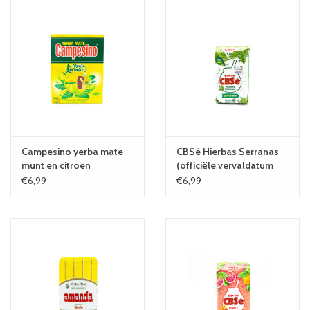
Campesino yerba mate
CBSé Hierbas Serranas
munt en citroen
(officiële vervaldatum
1/27)
€6,99
€6,99