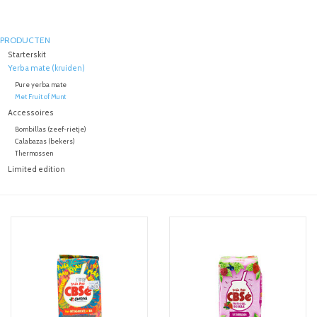
PRODUCTEN
Starterskit
Yerba mate (kruiden)
Pure yerba mate
Met Fruit of Munt
Accessoires
Bombillas (zeef-rietje)
Calabazas (bekers)
Thermossen
Limited edition