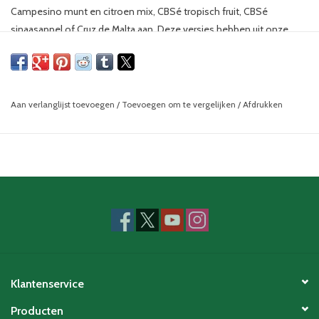
Campesino munt en citroen mix, CBSé tropisch fruit, CBSé
sinaasappel of Cruz de Malta aan. Deze versies hebben uit onze
eigen ervaring de beste resultaten om aan de typsiche yerba mate
smaak te wennen. Beetje bij beetje word je op die manier de
typische smaak van pure yerba mate makkelijker gewoon.
Aan verlanglijst toevoegen
/
Toevoegen om te vergelijken
/
Afdrukken
Klantenservice
Producten