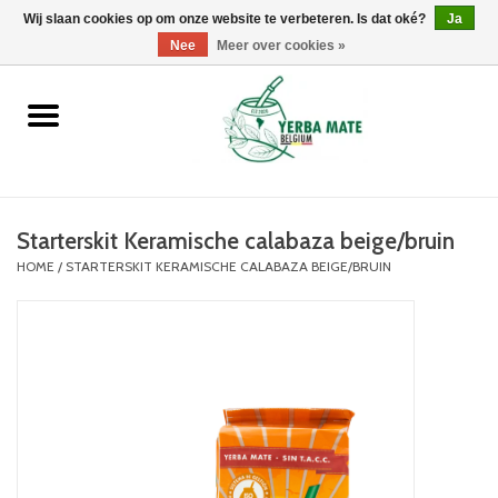
Wij slaan cookies op om onze website te verbeteren. Is dat oké?
0 Artikelen - €0,00
Ja
Nee
Meer over cookies »
Home
Promoties
Producten
Starterskit Keramische calabaza beige/bruin
HOME
/
STARTERSKIT KERAMISCHE CALABAZA BEIGE/BRUIN
Info
Merken