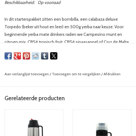
Beschikbaarheid:
Op voorraad
In dit starterspakket zitten een bombilla, een calabaza deluxe
Torpedo (beker uit hout en leer) en 500g yerba naar keuze. Voor
beginnende yerba mate drinkers raden we Campesino munt en
citroen mix, CBSé tropisch fruit, CBSé sinaasappel of Cruz de Malta
aan. Deze versies hebben uit onze eigen ervaring de beste
resultaten om aan de typsiche yerba mate smaak te wennen. Beetje
bij beetje word je op die manier de typische smaak van pure yerba
mate makkelijker gewoon.
Aan verlanglijst toevoegen
/
Toevoegen om te vergelijken
/
Afdrukken
Gerelateerde producten