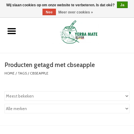
Wij slaan cookies op om onze website te verbeteren. Is dat oké?
0 Artikelen - €0,00
Ja
Nee
Meer over cookies »
Home
Promoties
Producten
Producten getagd met cbseapple
HOME
/
TAGS
/
CBSEAPPLE
Info
Merken