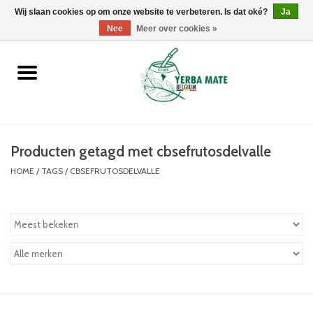
Wij slaan cookies op om onze website te verbeteren. Is dat oké?
0 Artikelen - €0,00
Ja
Nee
Meer over cookies »
Home
Promoties
Producten
Producten getagd met cbsefrutosdelvalle
HOME
/
TAGS
/
CBSEFRUTOSDELVALLE
Info
Merken