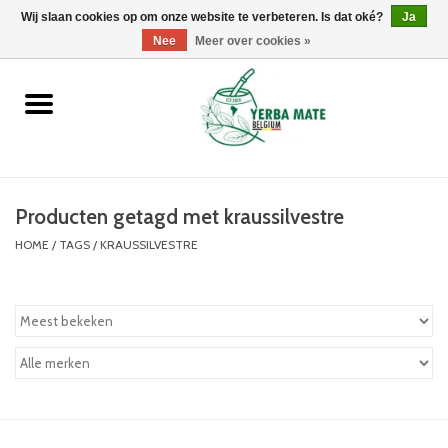
Wij slaan cookies op om onze website te verbeteren. Is dat oké?
0 Artikelen - €0,00
Ja
Nee
Meer over cookies »
Home
Promoties
Producten
Producten getagd met kraussilvestre
HOME
/
TAGS
/
KRAUSSILVESTRE
Info
Merken