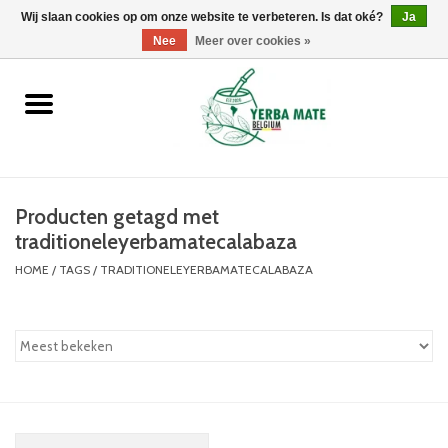
Wij slaan cookies op om onze website te verbeteren. Is dat oké?
0 Artikelen - €0,00
Ja
Nee
Meer over cookies »
Home
Promoties
Producten
Producten getagd met
traditioneleyerbamatecalabaza
Info
HOME
/
TAGS
/
TRADITIONELEYERBAMATECALABAZA
Merken