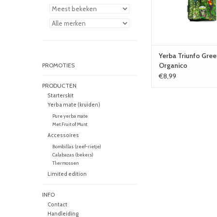
Yerba Triunfo Gre
Organico
PROMOTIES
€8,99
PRODUCTEN
Starterskit
Yerba mate (kruiden)
Pure yerba mate
Met Fruit of Munt
Accessoires
Bombillas (zeef-rietje)
Calabazas (bekers)
Thermossen
Limited edition
INFO
Contact
Handleiding