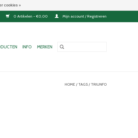
er cookies »
0 Artikelen - €0,00
Mijn account / Registreren
ODUCTEN
INFO
MERKEN
HOME
/
TAGS
/
TRIUNFO