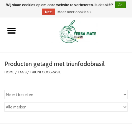
Wij slaan cookies op om onze website te verbeteren. Is dat oké?
0 Artikelen - €0,00
Ja
Nee
Meer over cookies »
Home
Promoties
Producten
Producten getagd met triunfodobrasil
HOME
/
TAGS
/
TRIUNFODOBRASIL
Info
Merken