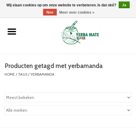
Wij slaan cookies op om onze website te verbeteren. Is dat oké?
0 Artikelen - €0,00
Ja
Nee
Meer over cookies »
Home
Promoties
Producten
Producten getagd met yerbamanda
HOME
/
TAGS
/
YERBAMANDA
Info
Merken