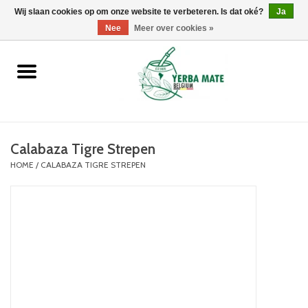
Wij slaan cookies op om onze website te verbeteren. Is dat oké?
0 Artikelen - €0,00
Ja
Nee
Meer over cookies »
Home
Promoties
Producten
Calabaza Tigre Strepen
HOME
/
CALABAZA TIGRE STREPEN
Info
Merken