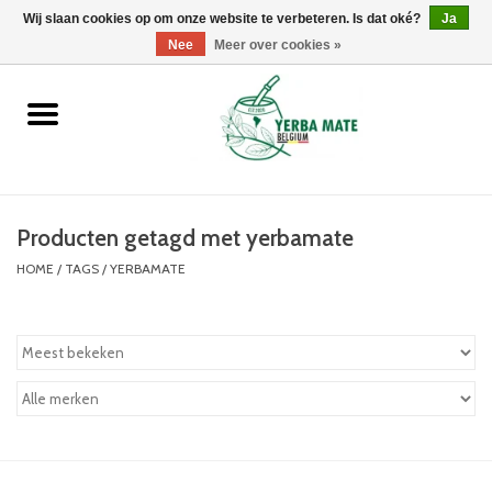
Wij slaan cookies op om onze website te verbeteren. Is dat oké?
0 Artikelen - €0,00
Ja
Nee
Meer over cookies »
Home
Promoties
Producten
Producten getagd met yerbamate
HOME
/
TAGS
/
YERBAMATE
Info
Merken