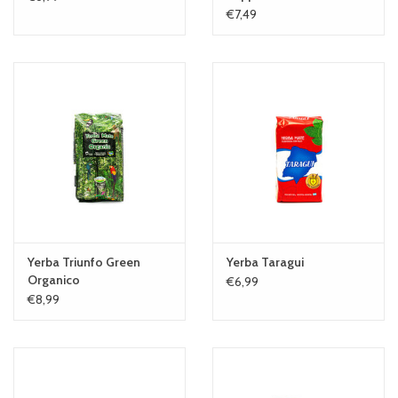
€7,49
Yerba Triunfo Green
Yerba Taragui
Organico
€6,99
€8,99