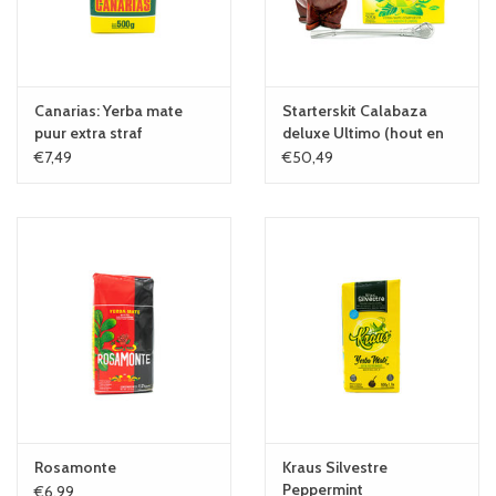
Canarias: Yerba mate
Starterskit Calabaza
puur extra straf
deluxe Ultimo (hout en
leer)
€7,49
€50,49
Rosamonte
Kraus Silvestre
Peppermint
€6,99